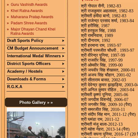
»
Guru Vashisth Awards
श्री गोपाल सैनी, 1982-83
»
Khel Ratna Awards
श्री राजकुमार अहलावत, 1982-83
श्रीमती हमीदा बानो, 1982-83
»
Maharana Pratap Awards
श्री राजेन्द्र प्रसाद शर्मा, 1983-84
»
Padam Shree Awards
श्री हरीसिंह, 1987
»
Major Dhayan Chand Khel
श्री हरफुल सिंह, 1988
Ratna Awards
श्री रामनिवास, 1989
Draft Sports Policy
श्री दीनाराम, 1992
श्री हरमाना राम, 1993-97
CM Budget Announcement
श्रीमती परमजीत चौधरी , 1993-97
श्री वीरेन्द्र पूनिया, 1997-99
International Medal Winners
श्री राजवीर सिंह, 1997-99
District Sports Officers
श्री ओमवीर सिंह, 1999-00
श्री जयवीर सिंह शेखावत, 2000-01
Academy / Hostels
श्री अजय सिंह चौहान, 2001-02
Downloads & Forms
श्री सीताराम बासठ, 2002-03
श्री देवेन्द्र कुमार झाझड़िया, 2003-0
R.G.K.A
श्री अनिल कुमार रोहिल , 2003-04
श्रीमती कृष्णा पूनिया, 2005-06
श्री जगदीश विशनोई, 2006-07
Photo Gallery
» »
श्री जगसीर सिंह, 2009-10 (पैरा)
श्री समरजीत सिंह, 2010-11
श्री संदीप सिंह मान, 2011-12 (पैरा)
श्री घमंडा राम, 2011-12
श्रीमती मंजू बाला-2012-13
श्री महेश नेहरा, 2013-14 (पैरा)
श्रीमती सपना पूनिया, 2016-17 (20 